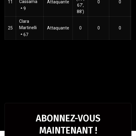
Cassama
11
Attaquante
0
0
67',
9
88')
Clara
Martinelli
25
Attaquante
0
0
0
67
ABONNEZ-VOUS
MAINTENANT !