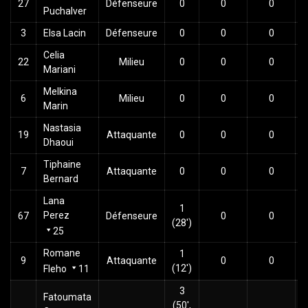
27
Défenseure
0
0
0
Puchalver
3
Elsa Lacin
Défenseure
0
0
0
Celia
22
Milieu
0
0
0
Mariani
Melkina
6
Milieu
0
0
0
Marin
Nastasia
19
Attaquante
0
0
0
Dhaoui
Tiphaine
7
Attaquante
0
0
0
Bernard
Lana
1
Perez
67
Défenseure
0
0
(28')
25
Romane
1
9
Attaquante
0
0
(12')
Fleho
11
3
Fatoumata
(50',