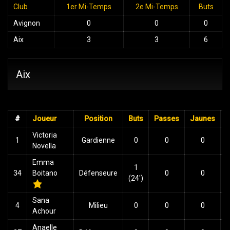
Club
1er Mi-Temps
2e Mi-Temps
Buts
Avignon
0
0
0
Aix
3
3
6
Aix
#
Joueur
Position
Buts
Passes
Jaunes
Victoria
1
Gardienne
0
0
0
Novella
Emma
1
34
Boitano
Défenseure
0
0
(24')
Sana
4
Milieu
0
0
0
Achour
Anaelle