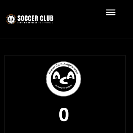
Récapitulatif
0