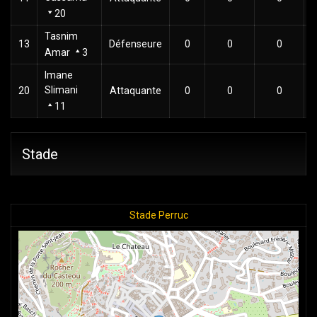
20
Tasnim
13
Défenseure
0
0
0
Amar
3
Imane
Slimani
20
Attaquante
0
0
0
11
Stade
Stade Perruc