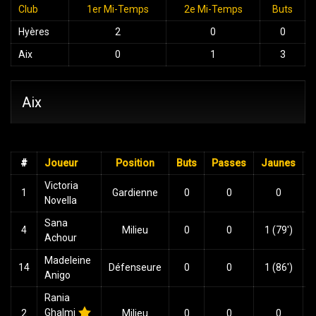
Club
1er Mi-Temps
2e Mi-Temps
Buts
Hyères
2
0
0
Aix
0
1
3
Aix
#
Joueur
Position
Buts
Passes
Jaunes
Victoria
1
Gardienne
0
0
0
Novella
Sana
4
Milieu
0
0
1 (79')
Achour
Madeleine
14
Défenseure
0
0
1 (86')
Anigo
Rania
Ghalmi
2
Milieu
0
0
0