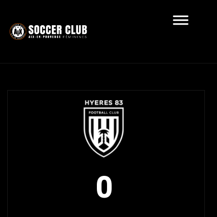
Récapitulatif
0