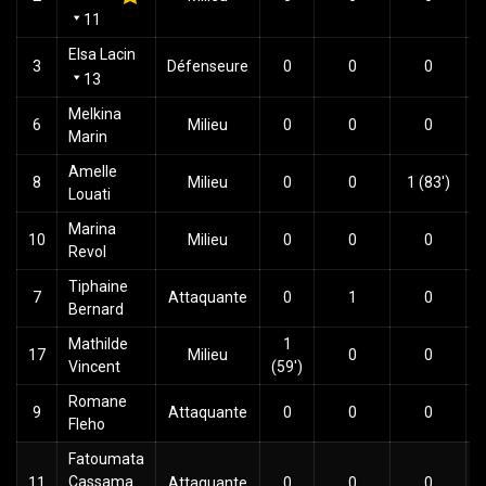
11
Elsa Lacin
3
Défenseure
0
0
0
13
Melkina
6
Milieu
0
0
0
Marin
Amelle
8
Milieu
0
0
1 (83')
Louati
Marina
10
Milieu
0
0
0
Revol
Tiphaine
7
Attaquante
0
1
0
Bernard
Mathilde
1
17
Milieu
0
0
Vincent
(59')
Romane
9
Attaquante
0
0
0
Fleho
Fatoumata
Cassama
11
Attaquante
0
0
0