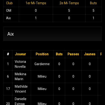
Club
1er Mi-Temps
2e Mi-Temps
Buts
OM
0
5
5
Aix
1
0
1
Aix
#
Joueur
Position
Buts
Passes
Jaunes
Ro
Victoria
1
Gardienne
0
0
0
Novella
Melkina
6
Milieu
0
0
0
Marin
Mathilde
17
Milieu
0
0
0
Vincent
Danielle
20
Eyinga
Milieu
0
0
0