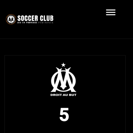
Récapitulatif
5