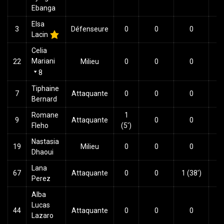
Ebanga
Elsa
3
Défenseure
0
0
0
Lacin
Celia
Mariani
22
Milieu
0
0
0
8
Tiphaine
7
Attaquante
0
0
0
Bernard
Romane
1
9
Attaquante
0
0
Fleho
(5')
Nastasia
19
Milieu
0
0
0
Dhaoui
Lana
67
Attaquante
0
0
1 (38')
Perez
Alba
Lucas
44
Attaquante
0
0
0
Lazaro