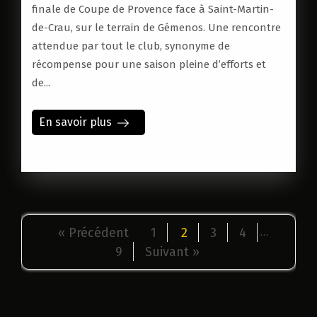
finale de Coupe de Provence face à Saint-Martin-
de-Crau, sur le terrain de Gémenos. Une rencontre
attendue par tout le club, synonyme de
récompense pour une saison pleine d’efforts et
de...
En savoir plus
« Précédent
1
2
3
4
…
9
Suivant »