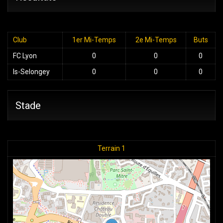
Club
1er Mi-Temps
2e Mi-Temps
Buts
FC Lyon
0
0
0
Is-Selongey
0
0
0
Stade
Terrain 1