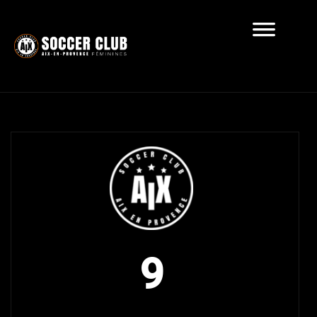
Récapitulatif
9