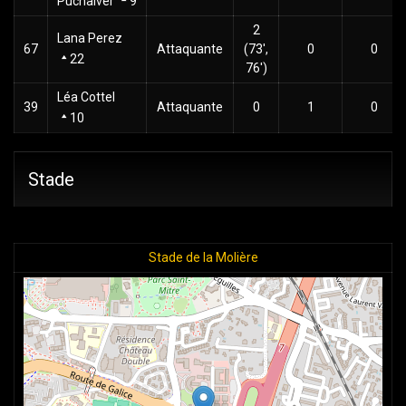
Puchalver
9
2
Lana Perez
67
Attaquante
(73',
0
0
22
76')
Léa Cottel
39
Attaquante
0
1
0
10
Stade
Stade de la Molière