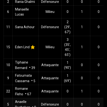
2
Rania Ghalmi
Défenseure
0
0
0
Manaelle
6
Milieu
0
1
0
Lucas
2
11
Sana Achour
Défenseure
(29',
1
0
67')
3
(35',
15
Eden Lind
Milieu
1
0
45',
65')
Tiphaine
1
10
Attaquante
0
0
(90')
Bernard
39
Fatoumata
1
9
Attaquante
0
0
(69')
Cassama
5
Romane
22
Attaquante
0
1
0
Fleho
67
Anaelle
5
Défenseure
0
0
0