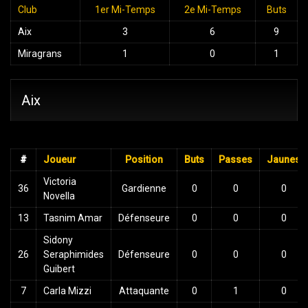
Club
1er Mi-Temps
2e Mi-Temps
Buts
Aix
3
6
9
Miragrans
1
0
1
Aix
#
Joueur
Position
Buts
Passes
Jaunes
Victoria
36
Gardienne
0
0
0
Novella
13
Tasnim Amar
Défenseure
0
0
0
Sidony
26
Seraphimides
Défenseure
0
0
0
Guibert
7
Carla Mizzi
Attaquante
0
1
0