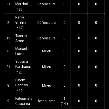
Marchal
31
Défenseure
0
0
0
30
Rania
Ghalmi
2
Défenseure
0
0
0
67
Tasnim
13
Défenseure
0
0
0
Amar
Manaelle
6
Milieu
0
0
0
Lucas
Youssra
Karchaoui
21
Milieu
0
0
0
25
Sihem
Benhabi
8
Milieu
0
0
0
10
Fatoumata
1
9
Attaquante
0
0
Cassama
(14')