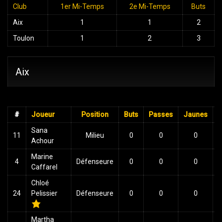
Club
1er Mi-Temps
2e Mi-Temps
Buts
Aix
1
1
2
Toulon
1
2
3
Aix
#
Joueur
Position
Buts
Passes
Jaunes
Sana
11
Milieu
0
0
0
Achour
Marine
4
Défenseure
0
0
0
Caffarel
Chloé
24
Pelissier
Défenseure
0
0
0
Martha