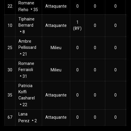
Romane
22
Attaquante
0
0
0
Fleho
35
Tiphaine
1
Bernard
10
Attaquante
0
0
(89')
8
Ambre
Pellissard
25
Milieu
0
0
0
21
Romane
Ferraioli
30
Milieu
0
0
0
31
Patricia
Koffi
35
Attaquante
0
0
0
Casharel
22
Lana
67
Attaquante
0
0
0
Perez
2