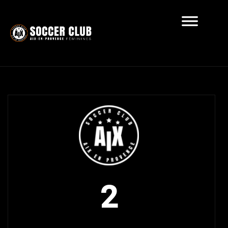
Récapitulatif
2