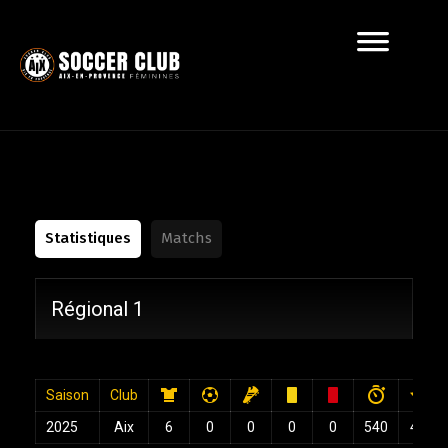
Statistiques
Matchs
Régional 1
Saison
Club
2025
Aix
6
0
0
0
0
540
4.5