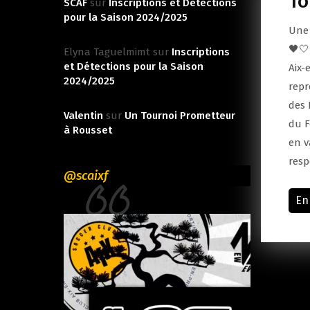
To
SCAF
sur
Inscriptions et Détections
pour la Saison 2024/2025
Une 
🖤🤍
Elyna Taguelmimt
sur
Inscriptions
et Détections pour la Saison
Aix-
2024/2025
repr
des 
Valentin
sur
Un Tournoi Prometteur
du F
à Rousset
en v
resp
@scaixf
En