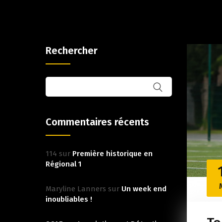
Rechercher
Commentaires récents
114
sur
Première historique en
Régional 1
Maryline Lanners
sur
Un week end
inoubliables !