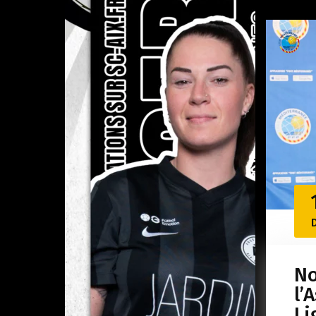
No
l’
Li