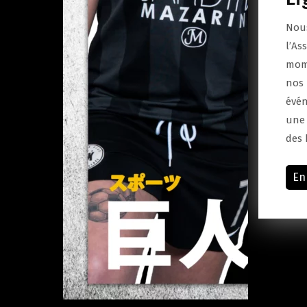
Nous
l’As
mome
nos 
évén
une 
des 
En