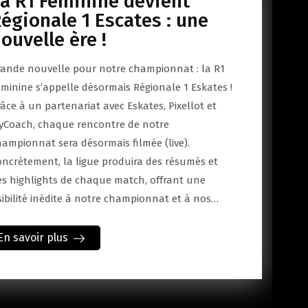
a R1 Féminine devient
égionale 1 Escates : une
ouvelle ère !
rande nouvelle pour notre championnat : la R1
éminine s’appelle désormais Régionale 1 Eskates !
âce à un partenariat avec Eskates, Pixellot et
yCoach, chaque rencontre de notre
hampionnat sera désormais filmée (live).
oncrètement, la ligue produira des résumés et
es highlights de chaque match, offrant une
sibilité inédite à notre championnat et à nos…
En savoir plus