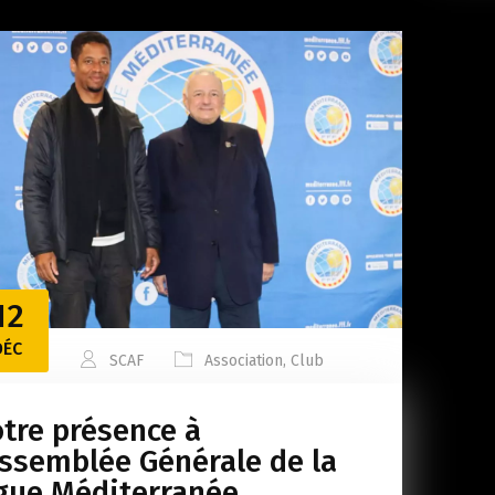
12
DÉC
SCAF
Association
,
Club
tre présence à
Assemblée Générale de la
gue Méditerranée