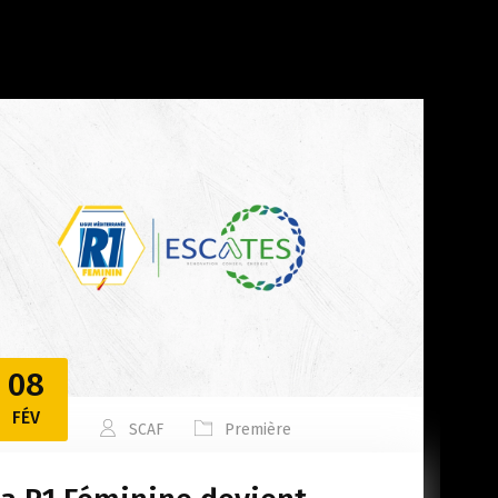
08
FÉV
SCAF
Première