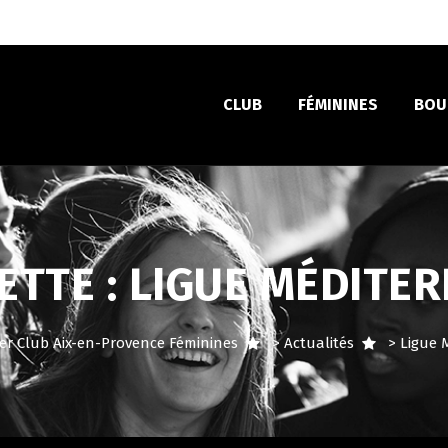
CLUB
FÉMININES
BOU
ETTE :
LIGUE MÉDITE
ccer Club Aix-en-Provence Féminines
>
Actualités
>
Ligue 