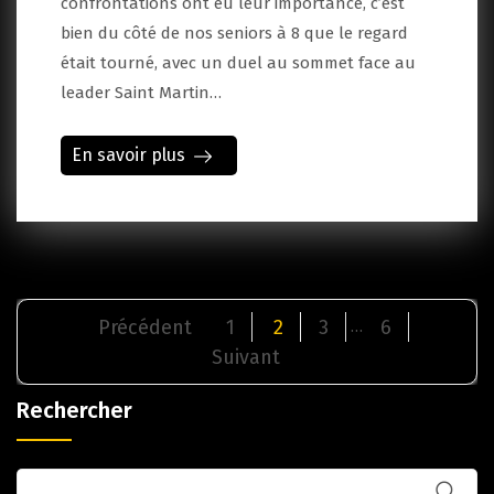
confrontations ont eu leur importance, c’est
bien du côté de nos seniors à 8 que le regard
était tourné, avec un duel au sommet face au
leader Saint Martin…
En savoir plus
Pagination
Précédent
1
2
3
6
…
des
Suivant
publications
Rechercher