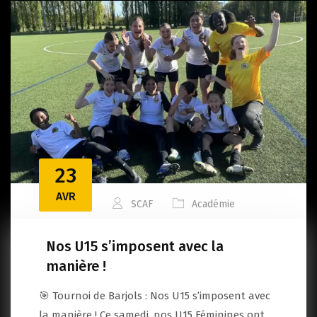
23
AVR
SCAF
Académie
Nos U15 s’imposent avec la
manière !
🎯 Tournoi de Barjols : Nos U15 s’imposent avec
la manière ! Ce samedi, nos U15 Féminines ont