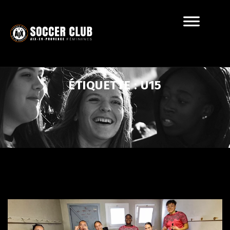
ÉTIQUETTE :
U15
?>