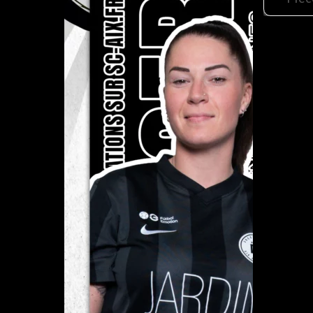
des
publ