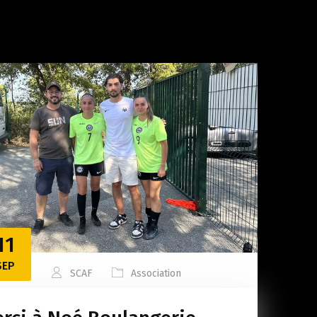
11
SEP
SCAF
Association