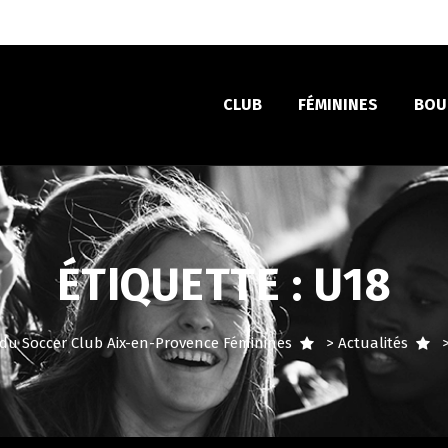
CLUB
FÉMININES
BOU
ÉTIQUETTE :
U18
el du Soccer Club Aix-en-Provence Féminines
>
Actualités