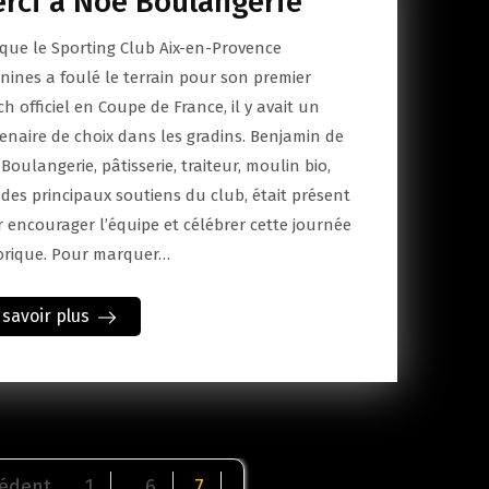
rci à Noé Boulangerie
que le Sporting Club Aix-en-Provence
nines a foulé le terrain pour son premier
h officiel en Coupe de France, il y avait un
enaire de choix dans les gradins. Benjamin de
Boulangerie, pâtisserie, traiteur, moulin bio,
 des principaux soutiens du club, était présent
 encourager l’équipe et célébrer cette journée
orique. Pour marquer…
 savoir plus
nation
édent
1
6
7
…