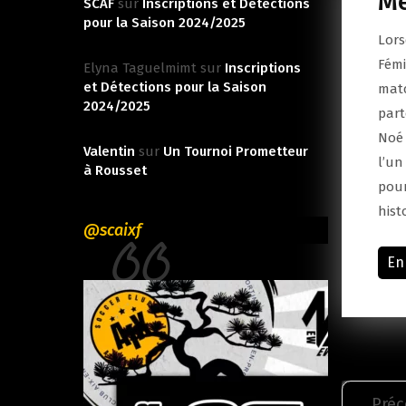
Me
SCAF
sur
Inscriptions et Détections
pour la Saison 2024/2025
Lors
Fémi
Elyna Taguelmimt
sur
Inscriptions
et Détections pour la Saison
matc
2024/2025
part
Noé 
Valentin
sur
Un Tournoi Prometteur
l’un
à Rousset
pour
hist
@scaixf
En
Pagi
Préc