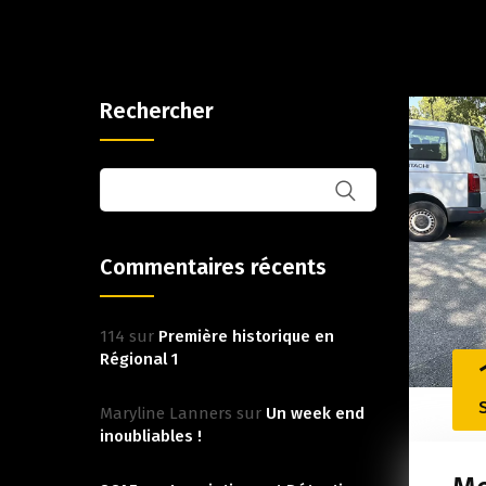
Rechercher
Commentaires récents
114
sur
Première historique en
Régional 1
Maryline Lanners
sur
Un week end
inoubliables !