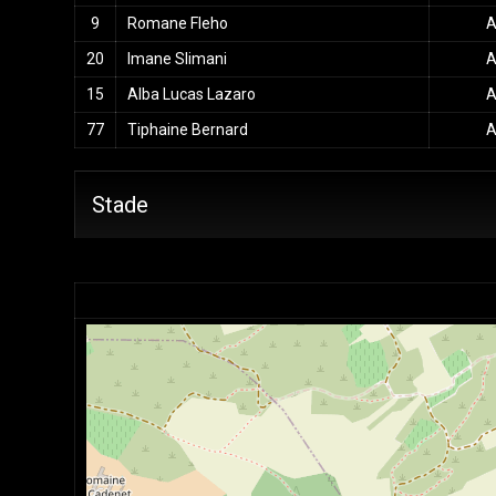
9
Romane Fleho
A
20
Imane Slimani
A
15
Alba Lucas Lazaro
A
77
Tiphaine Bernard
A
Stade