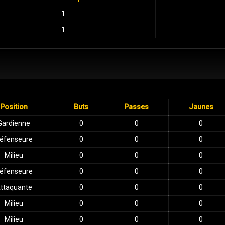
1
1
Position
Buts
Passes
Jaunes
Gardienne
0
0
0
éfenseure
0
0
0
Milieu
0
0
0
éfenseure
0
0
0
ttaquante
0
0
0
Milieu
0
0
0
Milieu
0
0
0