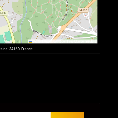
Leaflet
|
Map data ©
OpenStreetMap
contributors
taine, 34160, France