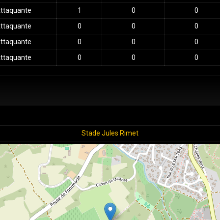
ttaquante
1
0
0
ttaquante
0
0
0
ttaquante
0
0
0
ttaquante
0
0
0
Stade Jules Rimet