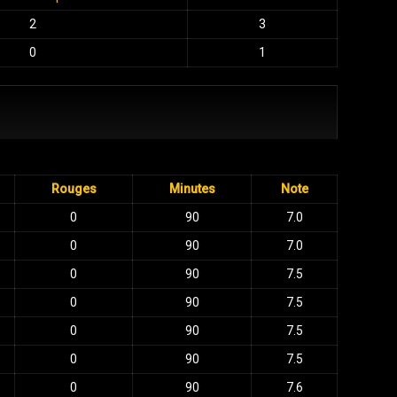
2
3
0
1
Rouges
Minutes
Note
0
90
7.0
0
90
7.0
0
90
7.5
0
90
7.5
0
90
7.5
0
90
7.5
0
90
7.6