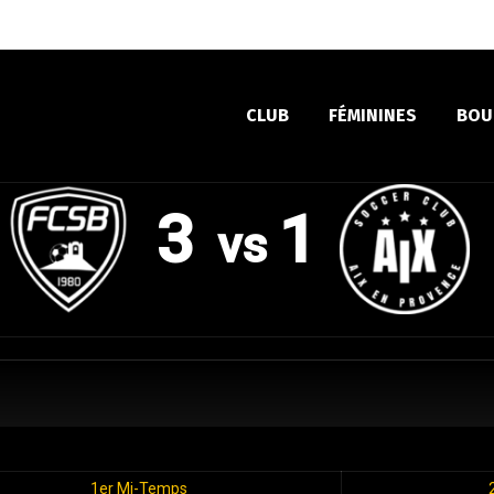
CLUB
FÉMININES
BOU
3
1
vs
1er Mi-Temps