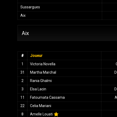
Sussargues
Aix
Aix
#
Joueur
1
Victoria Novella
31
Martha Marchal
D
2
Rania Ghalmi
3
Elsa Lacin
D
11
Fatoumata Cassama
A
22
Celia Mariani
8
Amelle Louati