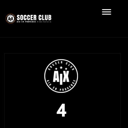
Récapitulatif
4