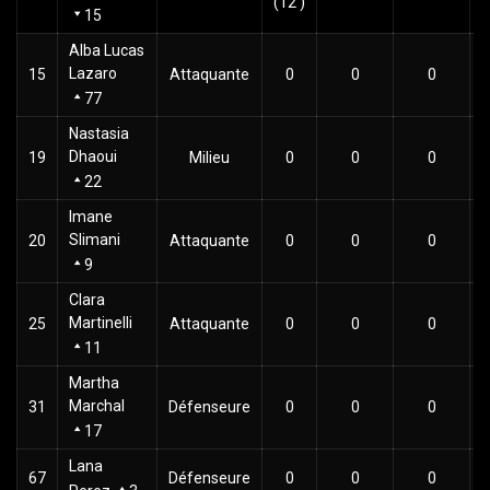
(12')
15
Alba Lucas
Lazaro
15
Attaquante
0
0
0
77
Nastasia
Dhaoui
19
Milieu
0
0
0
22
Imane
Slimani
20
Attaquante
0
0
0
9
Clara
Martinelli
25
Attaquante
0
0
0
11
Martha
Marchal
31
Défenseure
0
0
0
17
Lana
67
Défenseure
0
0
0