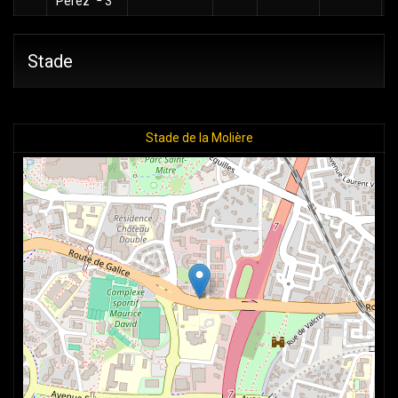
Perez
3
Stade
Stade de la Molière