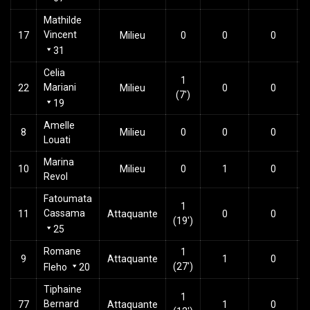
Mathilde
Vincent
17
Milieu
0
0
0
31
Celia
1
Mariani
22
Milieu
0
0
(7')
19
Amelle
8
Milieu
0
0
0
Louati
Marina
10
Milieu
0
1
0
Revol
Fatoumata
1
Cassama
11
Attaquante
0
0
(19')
25
Romane
1
9
Attaquante
1
0
(27')
Fleho
20
Tiphaine
1
Bernard
77
Attaquante
1
0