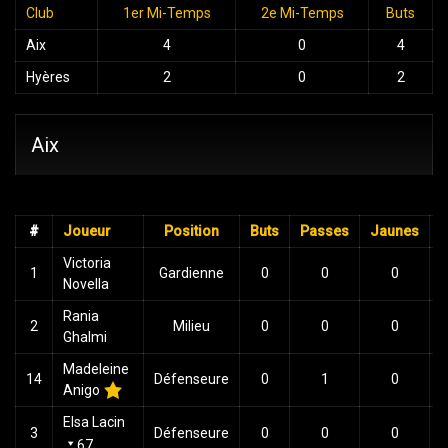
Club
1er Mi-Temps
2e Mi-Temps
Buts
Aix
4
0
4
Hyères
2
0
2
Aix
#
Joueur
Position
Buts
Passes
Jaunes
Victoria
1
Gardienne
0
0
0
Novella
Rania
2
Milieu
0
0
0
Ghalmi
Madeleine
14
Défenseure
0
1
0
Anigo
Elsa Lacin
3
Défenseure
0
0
0
67