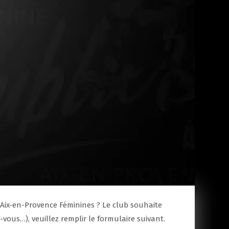
b Aix-en-Provence Féminines ? Le club souhaite
-vous…), veuillez remplir le formulaire suivant.