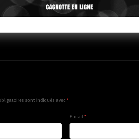
bligatoires sont indiqués avec
*
E-mail
*